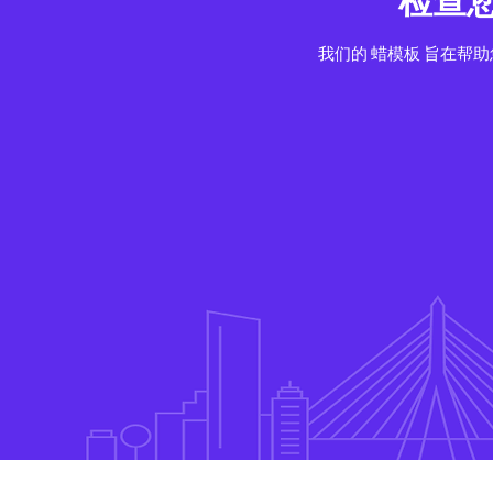
检查您
我们的 蜡模板 旨在帮