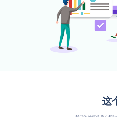
这
我们的 蜡模板 旨在帮