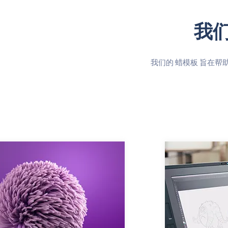
我
我们的 蜡模板 旨在